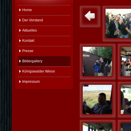
Home
Der Vorstand
Aktuelles
Kontakt
Presse
Bildergallery
Königswalder Wiesn
Impressum